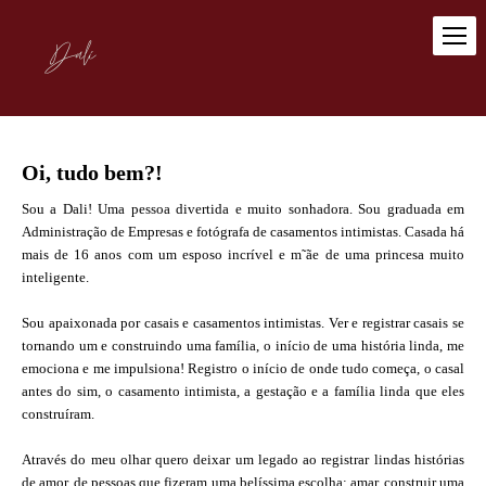
Oi, tudo bem?!
Sou a Dali! Uma pessoa divertida e muito sonhadora. Sou graduada em
Administração de Empresas e fotógrafa de casamentos intimistas. C
asada há
mais de 16 anos com um esposo incrível e m˜ãe de uma princesa muito
inteligente.
Sou apaixonada por casais e casamentos intimistas. Ver e registrar casais se
tornando um e construindo uma família, o início de uma história linda, me
emociona e me impulsiona! Registro o início de onde tudo começa, o casal
antes do sim, o casamento intimista, a gestação e a família linda que eles
construíram.
Através do meu olhar quero deixar um legado ao registrar lindas histórias
de amor, de pessoas que fizeram uma belíssima escolha: amar, construir uma